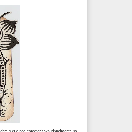
obre o que nos caracterizava visualmente,na