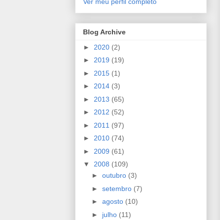
Ver meu perfil completo
Blog Archive
►
2020
(2)
►
2019
(19)
►
2015
(1)
►
2014
(3)
►
2013
(65)
►
2012
(52)
►
2011
(97)
►
2010
(74)
►
2009
(61)
▼
2008
(109)
►
outubro
(3)
►
setembro
(7)
►
agosto
(10)
►
julho
(11)