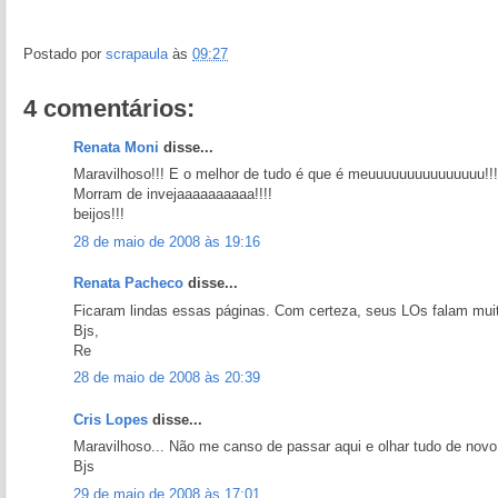
Postado por
scrapaula
às
09:27
4 comentários:
Renata Moni
disse...
Maravilhoso!!! E o melhor de tudo é que é meuuuuuuuuuuuuuuu!!!
Morram de invejaaaaaaaaaa!!!!
beijos!!!
28 de maio de 2008 às 19:16
Renata Pacheco
disse...
Ficaram lindas essas páginas. Com certeza, seus LOs falam muit
Bjs,
Re
28 de maio de 2008 às 20:39
Cris Lopes
disse...
Maravilhoso... Não me canso de passar aqui e olhar tudo de novo!
Bjs
29 de maio de 2008 às 17:01