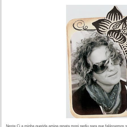
Neste Cj a minha querida amiga renata moni,pediu para que falássemos s