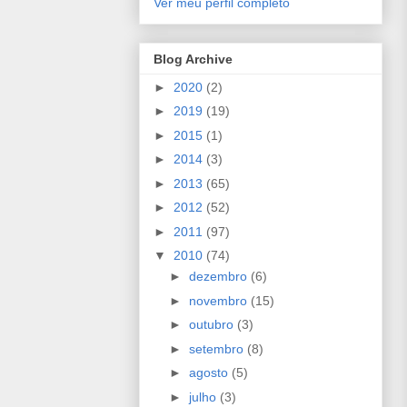
Ver meu perfil completo
Blog Archive
►
2020
(2)
►
2019
(19)
►
2015
(1)
►
2014
(3)
►
2013
(65)
►
2012
(52)
►
2011
(97)
▼
2010
(74)
►
dezembro
(6)
►
novembro
(15)
►
outubro
(3)
►
setembro
(8)
►
agosto
(5)
►
julho
(3)