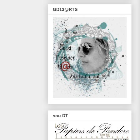
GD13@RTS
sou DT