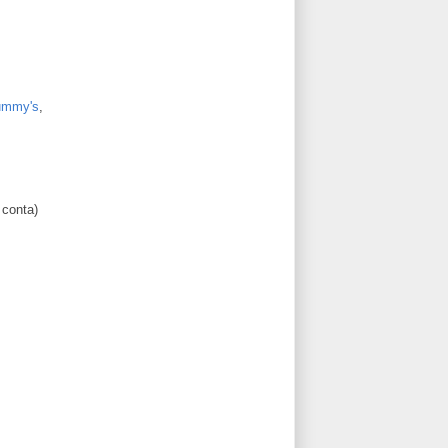
ummy's
,
 conta)