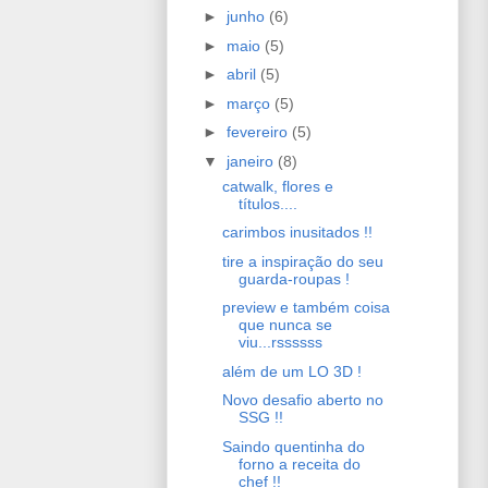
►
junho
(6)
►
maio
(5)
►
abril
(5)
►
março
(5)
►
fevereiro
(5)
▼
janeiro
(8)
catwalk, flores e
títulos....
carimbos inusitados !!
tire a inspiração do seu
guarda-roupas !
preview e também coisa
que nunca se
viu...rssssss
além de um LO 3D !
Novo desafio aberto no
SSG !!
Saindo quentinha do
forno a receita do
chef !!