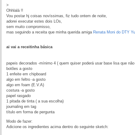
>
Ohhlalá !!
Vou postar hj coisas novíssimas, fiz tudo ontem de noite,
adorei executar estes dois LOs,
sem muito compromisso,
mas seguindo a receita que minha querida amiga
Renata Moni do DTY Y
ai vai a receitinha básica
papeis decorados -mínimo 4 ( quem quiser poderá usar base lisa que não
botões a gosto
1 enfeite em chipboard
algo em feltro -a gosto
algo em foam (E.V.A)
costura -a gosto
papel rasgado
1 pitada de tinta ( a sua escolha)
journaling em tag
título em forma de pergunta
Modo de fazer:
Adicione os ingredientes acima dentro do seguinte sketch: